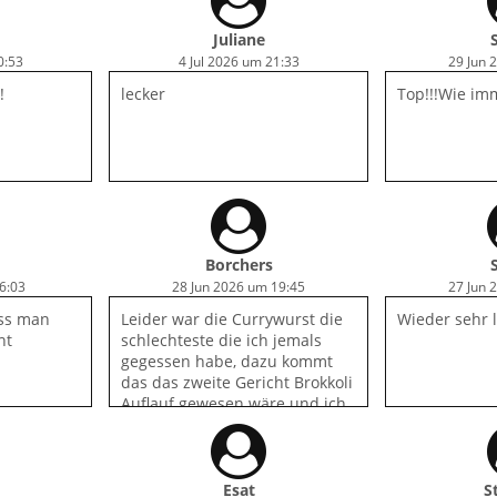
Juliane
0:53
4 Jul 2026 um 21:33
29 Jun 
!
lecker
Top!!!Wie imm
Borchers
6:03
28 Jun 2026 um 19:45
27 Jun 
ass man
Leider war die Currywurst die
Wieder sehr l
ht
schlechteste die ich jemals
gegessen habe, dazu kommt
das das zweite Gericht Brokkoli
Auflauf gewesen wäre und ich
Blumenkohl bekommen habe.
Das die Lieferung heute länger
gedauert hat, sei dahin
gestellt.
Esat
S